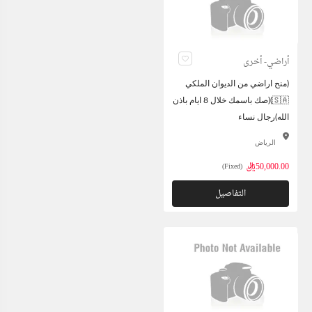
أراضي- أخرى
(منح اراضي من الديوان الملكي
🇸🇦)(صك باسمك خلال 8 ايام باذن
الله)رجال نساء
الرياض
50,000.00ريال
(Fixed)
التفاصيل