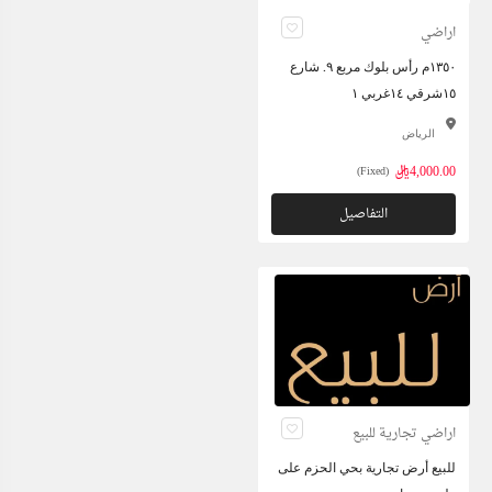
اراضي
١٣٥٠م رأس بلوك مربع ٩. شارع
١٥شرقي ١٤غربي ١
الرياض
4,000.00ريال
(Fixed)
التفاصيل
اراضي تجارية للبيع
للبيع أرض تجارية بحي الحزم على