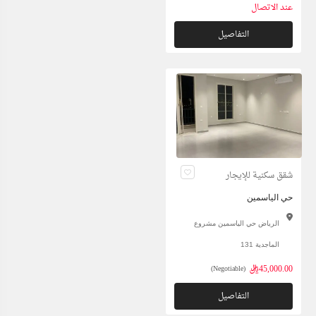
عند الاتصال
التفاصيل
شقق سكنية للإيجار
حي الياسمين
الرياض حي الياسمين مشروع
الماجدية 131
45,000.00ريال
(Negotiable)
التفاصيل