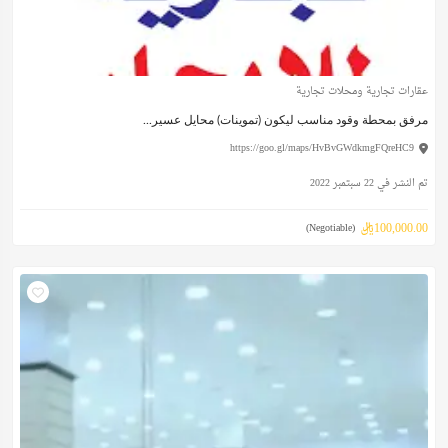
عقارات تجارية ومحلات تجارية
مرفق بمحطة وقود مناسب ليكون (تموينات) محايل عسير...
https://goo.gl/maps/HvBvGWdkmgFQreHC9
تم النشر في 22 سبتمبر 2022
100,000.00ريال
(Negotiable)