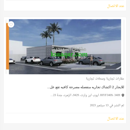
عند الاتصال
عقارات تجارية ومحلات تجارية
للايجار 2 اكشاك تجاريه منفصله مصرحة كافيه تقع عل...
JHYF3409، 3409 ايوب ابن وارث، 9429، الزمرد، جدة 23...
تم النشر في 13 سبتمبر 2023
عند الاتصال