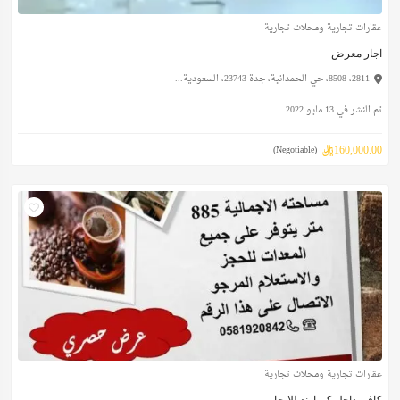
عقارات تجارية ومحلات تجارية
اجار معرض
2811، 8508، حي الحمدانية، جدة 23743، السعودية...
تم النشر في 13 مايو 2022
160,000.00ريال
(Negotiable)
عقارات تجارية ومحلات تجارية