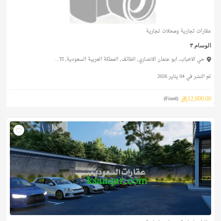
عقارات تجارية ومحلات تجارية
الوسام ٣
حي الاخباب, ابو عثمان الانصاري, الطائف, المملكة العربية السعودية, TI...
تم النشر في 04 يناير 2026
12,000.00ريال
(Fixed)