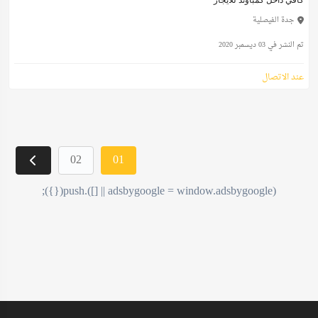
كافي داخل كمباوند للايجار
جدة الفيصلية
تم النشر في 03 ديسمبر 2020
عند الاتصال
02
01
(adsbygoogle = window.adsbygoogle || []).push({});