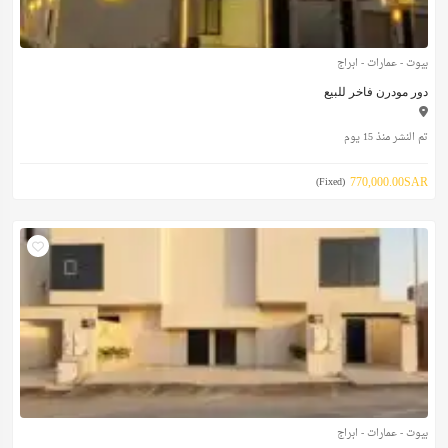
بيوت - عمارات - ابراج
دور مودرن فاخر للبيع
تم النشر منذ 15 يوم
770,000.00SAR
(Fixed)
بيوت - عمارات - ابراج