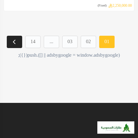
2,250,000.00ريال
(Fixed)
14
...
03
02
01
(adsbygoogle = window.adsbygoogle || []).push({});