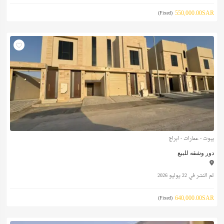
550,000.00SAR
(Fixed)
بيوت - عمارات - ابراج
دور وشقه للبيع
تم النشر في 22 يوليو 2026
640,000.00SAR
(Fixed)