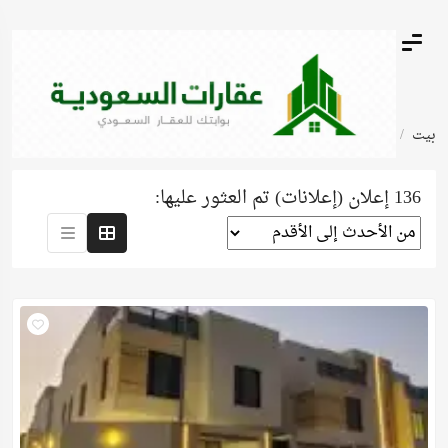
بيت
بيوت - عمارات - ابراج
136 إعلان (إعلانات) تم العثور عليها: