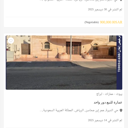
تم النشر في 30 ديسمبر 2025
900,000.00SAR
(Negotiable)
بيوت - عمارات - ابراج
عمارة للبيع دور واحد
حي الديرة, ممر إبن محاسن, الرياض, المملكة العربية السعودية,...
تم النشر في 14 ديسمبر 2025