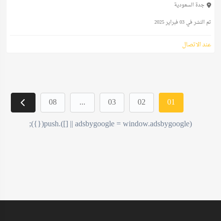
جدة السعودية
تم النشر في 03 فبراير 2025
عند الاتصال
08
...
03
02
01
(adsbygoogle = window.adsbygoogle || []).push({});