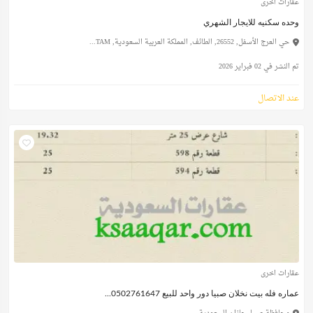
عقارات اخرى
وحده سكنيه للايجار الشهري
حي العرج الأسفل, 26552, الطائف, المملكة العربية السعودية, TAM...
تم النشر في 02 فبراير 2026
عند الاتصال
عقارات اخرى
عماره فله بيت نخلان صبيا دور واحد للبيع 0502761647...