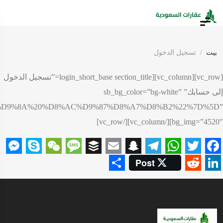
بيت
تسجيل الدخول
[vc_row][vc_column][login_short_base section_title=”تسجيل الدخول
إلى حسابك” sb_bg_color=”bg-white”
A3%D9%8A%20%D8%AC%D9%87%D8%A7%D8%B2%22%7D%5D”
bg_img=”4520″][/vc_column][/vc_row]
ger
Skype
WeChat
Message
Buffer
Snapchat
Email
Telegram
WhatsApp
Twitter
Facebook
Post
Share
Reddit
LinkedIn