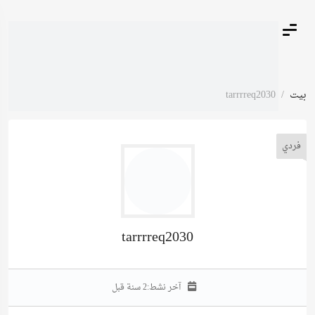
بيت
tarrrreq2030
فردي
tarrrreq2030
آخر نشط:
2 سنة قبل