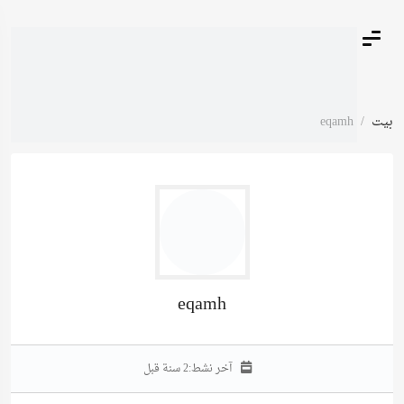
بيت
eqamh
eqamh
آخر نشط:
2 سنة قبل