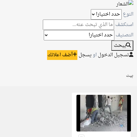
النوع
استكشف
التصنيف
يبحث
تسجيل الدخول
او
يسجل
أضف اعلانك
بيت