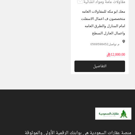
مقاولات عامة ومواد انشائية
معك ابو مكه للمقاولات العامه
متخصصون ف اعمال الاسفلت
امام المنازل والطرق العامه
واعمال العازل السطح
م تواصل0569598452
12,000.00ريال
التفاصيل
منصة عقارات السعودية هي بوابتك الرقمية الأولى والموثوقة