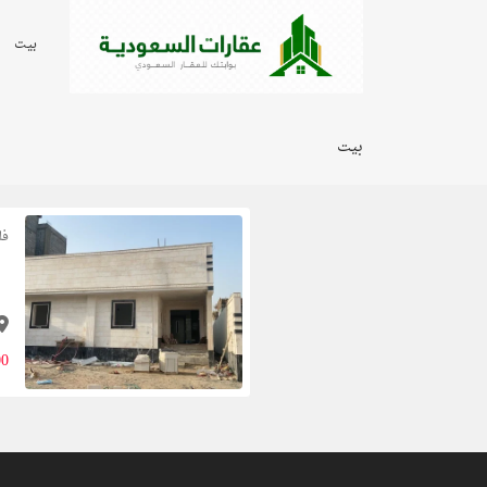
بيت
بيت
فل
.00