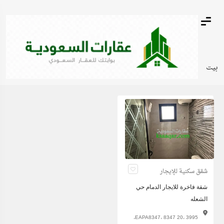
بيت
شقق سكنية للإيجار
شقة فاخرة للايجار الدمام حي
الشعله
EAPA8347، 8347 20، 3995،