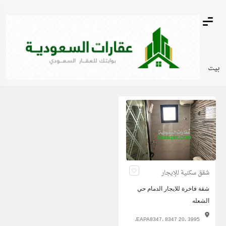
بيت
شقق سكنية للإيجار
شقة فاخرة للايجار الدمام حي
الشعله
EAPA8347، 8347 20، 3995،