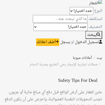
النوع
استكشف
التصنيف
يبحث
تسجيل الدخول
او
يسجل
أضف اعلانك
بيت
أعلانات مبوبة
محلات تجارية للإيجار بحي الخليج بمدينة الدمام
Safety Tips For Deal
عاين العقار على أرض الواقع قبل دفع أي مبالغ مالية أو عربون.
تجنب التحويلات النقدية العشوائية، واحرص على أن يكون الدفع