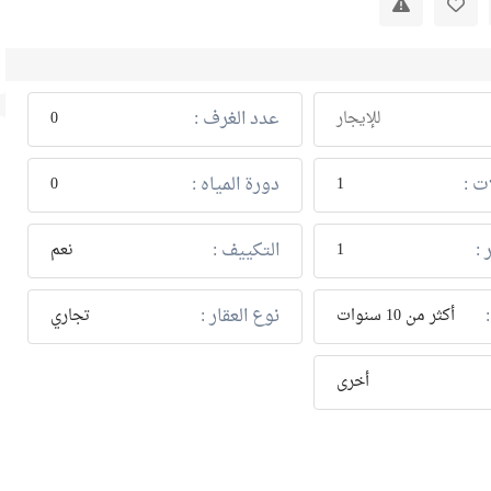
عدد الغرف :
للإيجار
0
ت :
دورة المياه :
0
1
 :
التكييف :
1
نعم
نوع العقار :
أكثر من 10 سنوات
تجاري
أخرى