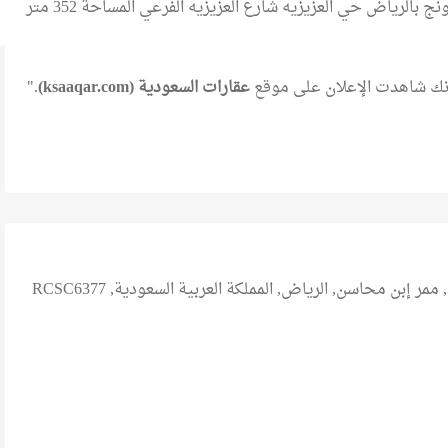
للبيع كافيه لاونج بالرياض حي العزيزيه شارع العزيزيه الفرعي المساحة 352 متر
 أنك شاهدت الإعلان على موقع
عقارات السعودية (ksaaqar.com)
."
ممر إبن محاسن, الرياض, المملكة العربية السعودية, RCSC6377