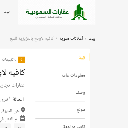
بيت
بيت
أعلانات مبوبة
كافيه لاونج بالعزيزية للبيع
قمة
0
‫0 تقييمات
كافيه لاو
معلومات عامة
عقارات تجاري
وصف
الحالة:
أخرى
موقع
حي الديرة, 
تم النشر في 05 فبراير 6
اكتب مراجعة