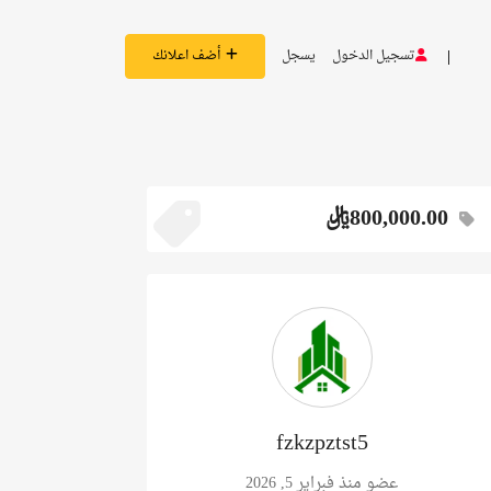
تسجيل الدخول
يسجل
أضف اعلانك
800,000.00ريال
fzkzpztst5
عضو منذ فبراير 5, 2026