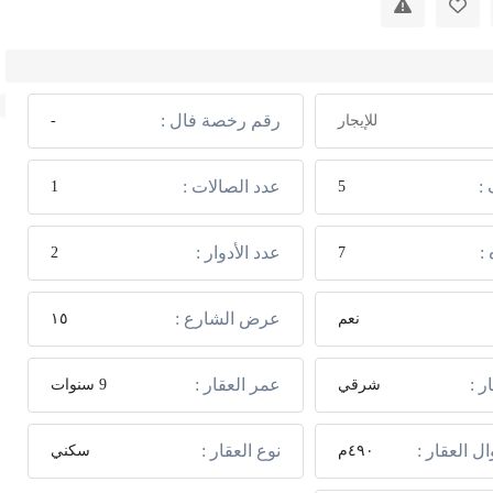
رقم رخصة فال :
للإيجار
-
:
عدد الصالات :
1
5
:
عدد الأدوار :
2
7
عرض الشارع :
نعم
١٥
ر :
عمر العقار :
شرقي
9 سنوات
ل العقار :
نوع العقار :
٤٩٠م
سكني