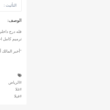
التأثيث :
الوصف:
فله درج داخل
ترميم كامل اخ
"أخبر المالك 
#الرياض
#غلا
#فيلا