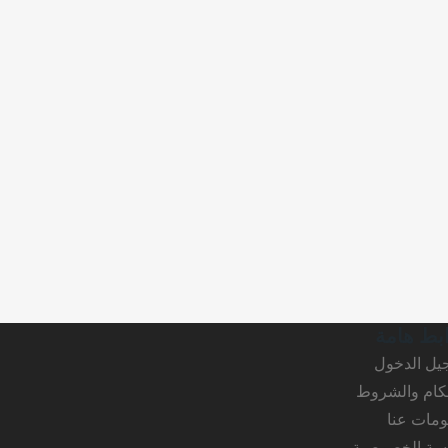
بط هامة
يل الدخول
حكام والشروط
ومات عنا
سة الخصوصية