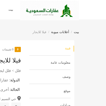
بيت
بيت
أعلانات مبوبة
فيلا للايجار
قمة
0
‫0 تقييمات
فيلا للايج
معلومات عامة
فلل
>
فلل ايج
وصف
الدولة:
عقارا
الحالة:
أخرى
موقع
حي النسيم ا
مزادات