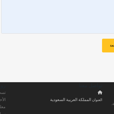
عة
تواصل معنا
روا
تسج
المملكة العربية السعودية
الأ
العنوان
.
معل
سيا