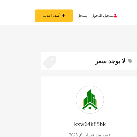
تسجيل الدخول
يسجل
أضف اعلانك
لا يوجد سعر
kxw64k85bk
عضو منذ فبراير 6, 2025