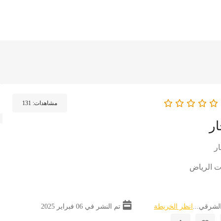
مشاهدات:
131
ار
ار
ت الرياض
لشرقي...
انظر الخريطة
تم النشر في 06 فبراير 2025