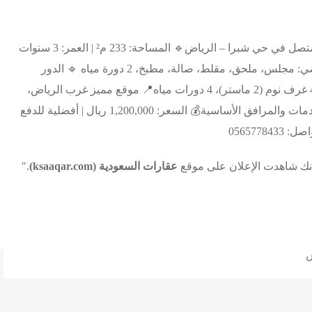
للبيع دبلكس متصل في حي شبرا – الرياض🔹 المساحة: 233 م² | العمر: 3 سنوات
🔹 الدور الأرضي: مجلس، ملحق، مقلط، صالة، مطبخ، 2 دورة مياه 🔹 الدور
الأول: صالة، 4 غرف نوم (2 ماستر)، 4 دورات مياه📍 موقع مميز غرب الرياض،
قريب من الخدمات والمرافق الأساسية💰 السعر: 1,200,000 ريال | أفضلية للدفع
056577843
أنك شاهدت الإعلان على موقع
عقارات السعودية (ksaaqar.com)
."
س