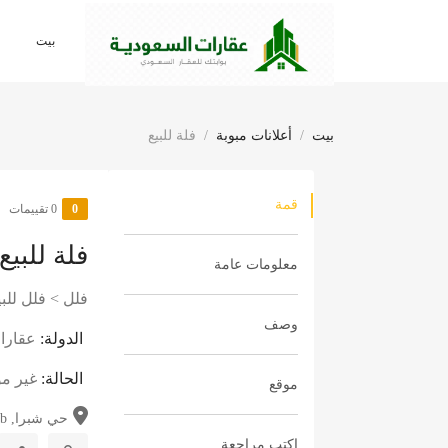
بيت
بيت
أعلانات مبوبة
فلة للبيع
قمة
0
‫0 تقييمات
فلة للبيع
معلومات عامة
فلل
>
فلل للبي
وصف
الدولة:
عقارا
الحالة:
غير م
موقع
حي شبرا, Ib...
اكتب مراجعة