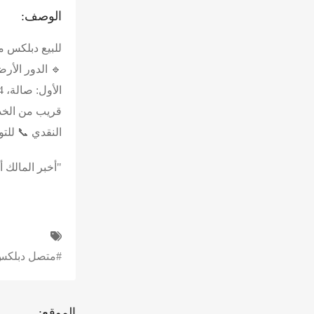
الوصف:
النقدي 📞 للتواصل: 3
"أخبر المالك 
#متصل دبلك
الموقع: