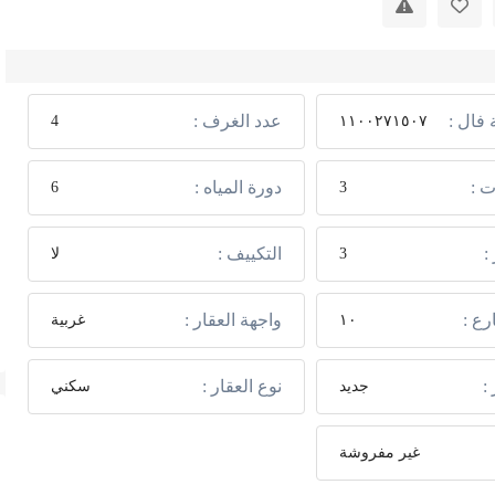
فال :
عدد الغرف :
4
١١٠٠٢٧١٥٠٧
ت :
دورة المياه :
6
3
:
التكييف :
3
لا
ع :
واجهة العقار :
١٠
غربية
:
نوع العقار :
جديد
سكني
غير مفروشة