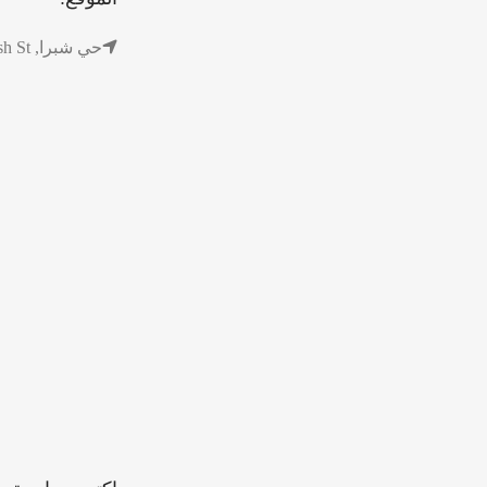
حي شبرا, Ibrahim Bin Nughaimish St, الرياض, Saudi Arabia, RBDA5069