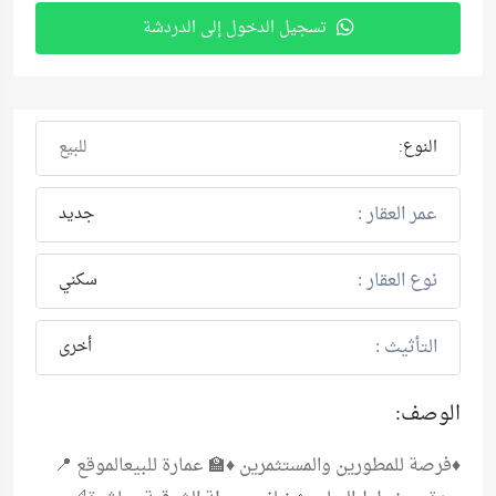
تسجيل الدخول إلى الدردشة
النوع:
للبيع
عمر العقار :
جديد
نوع العقار :
سكني
التأثيث :
أخرى
الوصف:
♦️فرصة للمطورين والمستثمرين ♦️🏫 عمارة للبيعالموقع 📍