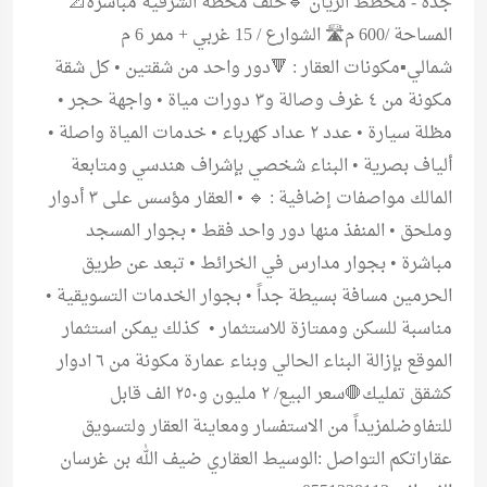
جدة - مخطط الريان 🔹خلف محطة الشرقية مباشرة📐
المساحة /600 م🛣️ الشوارع / 15 غربي + ممر 6 م
شمالي▪️مكونات العقار : 🔻دور واحد من شقتين • كل شقة
مكونة من ٤ غرف وصالة و٣ دورات مياة • واجهة حجر •
⁠مظلة سيارة • ⁠عدد ٢ عداد كهرباء • ⁠خدمات المياة واصلة •
⁠ألياف بصرية • ⁠البناء شخصي بإشراف هندسي ومتابعة
المالك مواصفات إضافية : 🔹 • العقار مؤسس على ٣ أدوار
وملحق • ⁠المنفذ منها دور واحد فقط • ⁠بجوار المسجد
مباشرة • ⁠بجوار مدارس في الخرائط • ⁠تبعد عن طريق
الحرمين مسافة بسيطة جداً • ⁠بجوار الخدمات التسويقية •
مناسبة للسكن وممتازة للاستثمار • ⁠ كذلك يمكن استثمار
الموقع بإزالة البناء الحالي وبناء عمارة مكونة من ٦ ادوار
كشقق تمليك🛑سعر البيع/ ٢ مليون و٢٥٠ الف قابل
للتفاوضلمزيداً من الاستفسار ومعاينة العقار ولتسويق
عقاراتكم التواصل :الوسيط العقاري ضيف الله بن غرسان