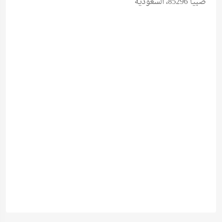
صبيا 85296، السعودية