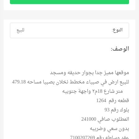
النوع:
للبيع
الوصف:
‏موقعها مميز جدا بجوار حديقه ومسجد
‏للبيع ارض في صبياء مخطط نخلان بصبيا مساحه 479‪.18
متر شارع 18م٢ واجهة جنوبيه
‏قطعه رقم 126‪4
‏بلوك رقم 93
‏بدون سعي وضريبه
‏عقد وساطه رقم 7100207269