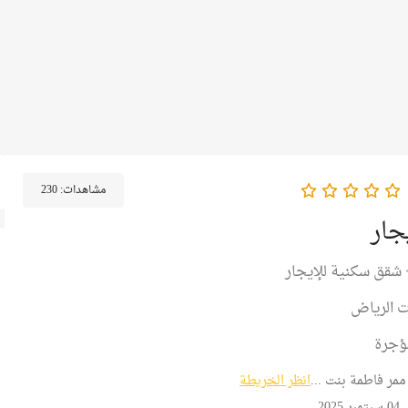
مشاهدات:
230
جار
شقق سكنية للإيجار
ت الرياض
ؤجرة
مر فاطمة بنت ...
انظر الخريطة
202