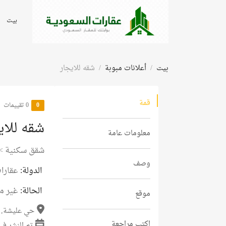
بيت
بيت
أعلانات مبوبة
شقه للايجار
قمة
0
‫0 تقييمات
شقه للاي
معلومات عامة
شقق سكنية
>
وصف
الدولة:
عقارا
الحالة:
غير م
موقع
حي عليشة, م
اكتب مراجعة
تم النشر في 04 سبتمبر 5