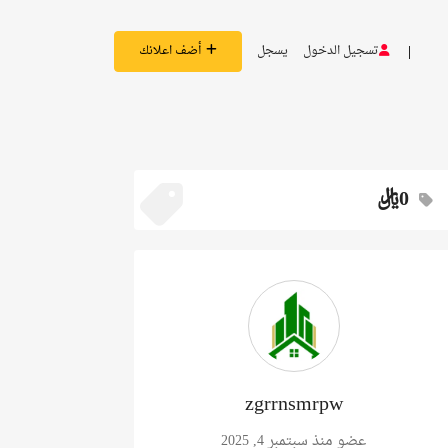
تسجيل الدخول
يسجل
أضف اعلانك
0ريال
zgrrnsmrpw
عضو منذ سبتمبر 4, 2025