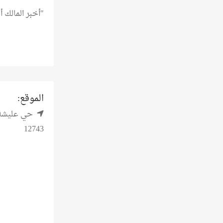
"أخبر المالك
الموقع:
حي عليشة, 
12743