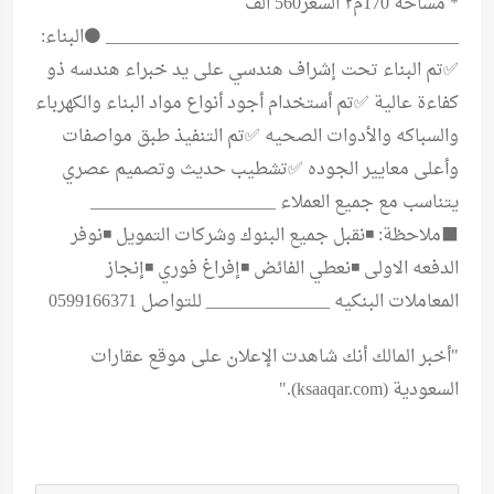
* ⁠مساحة 170م٢ السعر560 الف
________________________________________ ⚫البناء:
✅تم البناء تحت إشراف هندسي على يد خبراء هندسه ذو
كفاءة عالية ✅تم أستخدام أجود أنواع مواد البناء والكهرباء
والسباكه والأدوات الصحيه ✅تم التنفيذ طبق مواصفات
وأعلى معايير الجوده ✅تشطيب حديث وتصميم عصري
يتناسب مع جميع العملاء _____________________
⬛ملاحظة: ◾نقبل جميع البنوك وشركات التمويل ◾نوفر
الدفعه الاولى ◾نعطي الفائض ◾إفراغ فوري ◾إنجاز
المعاملات البنكيه ______________ للتواصل 0599166371
"أخبر المالك أنك شاهدت الإعلان على موقع
عقارات
السعودية (ksaaqar.com)
."