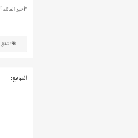
"أخبر المالك
#شقق فا
الموقع: