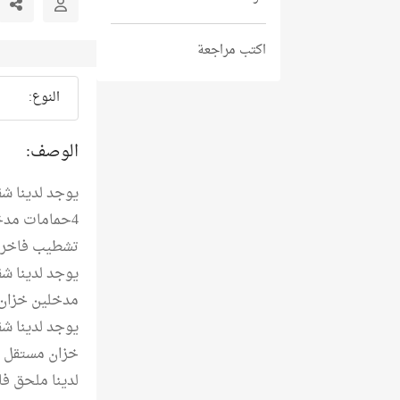
اكتب مراجعة
النوع:
الوصف:
4حمامات مدخ
تشطيب فاخر
مدخلين خزان
خزان مستقل 
لدينا ملحق فاخر جدن 