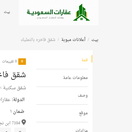
بيت
بيت
أعلانات مبوبة
شقق فاخره بالتمليك
قمة
0
‫0 تقييمات
شقق فاخر
معلومات عامة
شقق سكنية
>
وصف
الدولة:
عقارا
ضمان
١
موقع
7104 ابن نجم الدين،...
مزادات