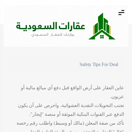
بيت
أعلانات مبوبة
شقة دورين للايجار السنوي حي القيروان
Safety Tips For Deal
عاين العقار على أرض الواقع قبل دفع أي مبالغ مالية أو
عربون.
تجنب التحويلات النقدية العشوائية، واحرص على أن يكون
الدفع عبر القنوات البنكية الموثقة أو منصة "إيجار".
تأكد من صفة المعلن (مالك أو وسيط) واطلب رقم رخصة
"فال" العقارية للتحقق منه عبر الهيئة العامة للعقار.