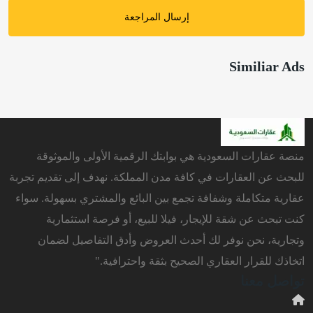
إرسال المراجعة
Similiar Ads
منصة عقارات السعودية هي بوابتك الرقمية الأولى والموثوقة
للبحث عن العقارات في كافة مدن المملكة. نهدف إلى تقديم تجربة
عقارية متكاملة وشفافة تجمع بين البائع والمشتري بسهولة. سواء
كنت تبحث عن شقة للإيجار، فيلا للبيع، أو فرصة استثمارية
وتجارية، نحن نوفر لك أحدث العروض وأدق التفاصيل لضمان
اتخاذك للقرار العقاري الصحيح بثقة واحترافية."
تواصل معنا