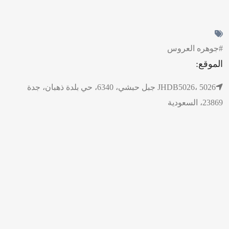
#جوهره العروس
الموقع:
JHDB5026، 5026 جبل حبشي، 6340، حي بلدة ذهبان، جدة
23869، السعودية