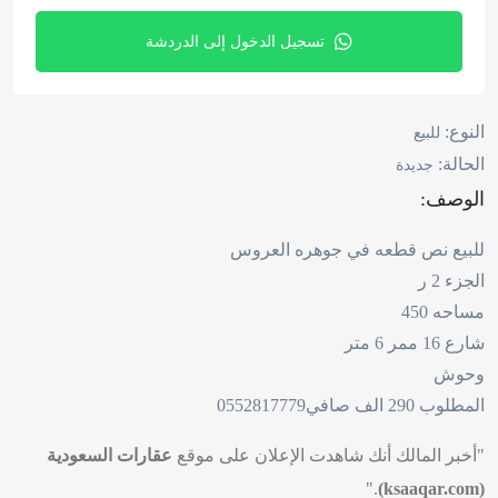
تسجيل الدخول إلى الدردشة
النوع:
للبيع
الحالة:
جديدة
الوصف:
للبيع نص قطعه في جوهره العروس
الجزء 2 ر
مساحه 450
شارع 16 ممر 6 متر
وحوش
المطلوب 290 الف صافي0552817779
"أخبر المالك أنك شاهدت الإعلان على موقع
عقارات السعودية
."
(ksaaqar.com)