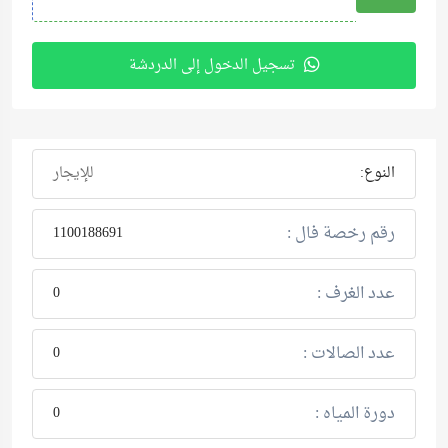
تسجيل الدخول إلى الدردشة
النوع:
للإيجار
رقم رخصة فال :
1100188691
عدد الغرف :
0
عدد الصالات :
0
دورة المياه :
0