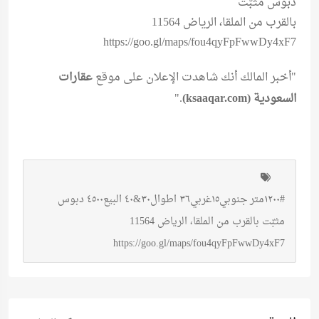
دبوس مثبّت
بالقرب من الملقا، الرياض 11564
https://goo.gl/maps/fou4qyFpFwwDy4xF7
"أخبر المالك أنك شاهدت الإعلان على موقع
عقارات
السعودية (ksaaqar.com)
."
#١٢٠٠متر جنوبي١٥غربي٣٦ اطوال٣٠&٤٠ البيع٤٥٠٠ دبوس
مثبّت بالقرب من الملقا، الرياض 11564
https://goo.gl/maps/fou4qyFpFwwDy4xF7