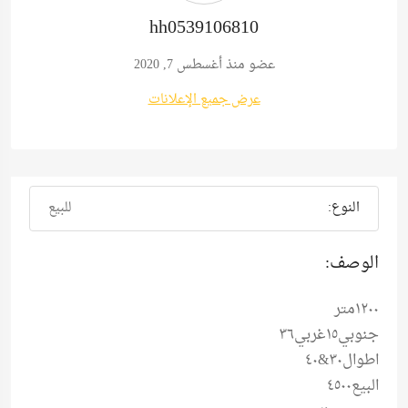
hh0539106810
عضو منذ أغسطس 7, 2020
عرض جميع الإعلانات
النوع:
للبيع
الوصف:
١٢٠٠متر
جنوبي١٥غربي٣٦
اطوال٣٠&٤٠
البيع٤٥٠٠