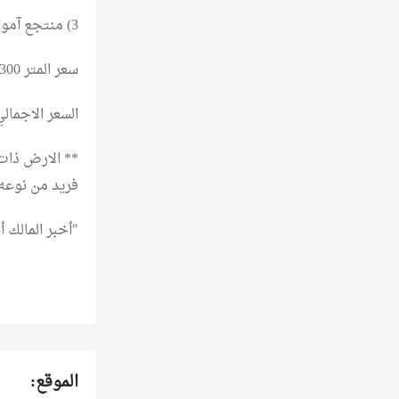
3) منتجع آمواج
سعر المتر 300 ريال قابل للتفاوض
السعر الاجمالي : 300 مليون ريال
** الارض ذا
فريد من نوعه
"أخبر المالك
الموقع: