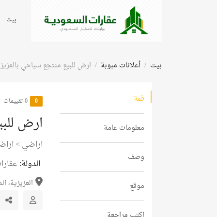
بيت
بيت
أعلانات مبوبة
ارض للبيع منتجع سياحي بالعزيزي
قمة
0
‫0 تقييمات
ارض للبي
معلومات عامة
اراضي
>
اراض
وصف
الدولة:
عقارات
العزيزية، الد
موقع
اكتب مراجعة