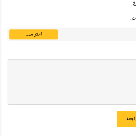
ة
ت:
اختر ملف
راجعة