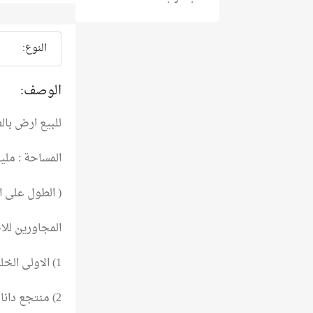
النوع:
الوصف:
للبيع ارض با
المساحة : مليون مت
( الطول على البحر 1250 متر مربع ، عرض 
المجاورين للا
1) الاولى الخليجية
2) منتجع دانات