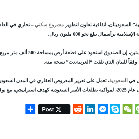
ة” السعوديتان، اتفاقية تعاون لتطوير
مشروع سكني
– تجاري في العاص
برأسمال يبلغ نحو 600 مليون ريال.
ق استحوذ على قطعة أرض بمساحة 500 ألف متر مربع، بحي الندوة شرقي
قاً للبيان الذي تلقت “العربية.نت” نسخة منه.
ان في
السعودية
، تعمل على تعزيز المعروض العقاري في المدن السعودي
Post
S
R
L
M
S
W
h
e
i
e
k
e