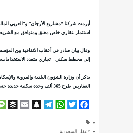
أبرمت شركتا “مشاريع الأرجان” و”العربي المالي
استثمار عقاري خاص مغلق ومتوافق مع الشريعة الإسلامية 
وقال بيان صادر في أعقاب الاتفاقية بين المؤسستين، إن الصندو
إلى مخطط سكني – تجاري متعدد الاستخدامات، وف
يذكر أن وزارة الشؤون البلدية والقروية والإسك
العقاريين طرح 365 ألف وحدة سكنية جديدة حتى عام 2025، لمواكبة تطلعات الأسر السعودية كهدف استراتيجي، مع توفير خيارات
M
B
E
S
T
W
T
F
e
u
m
n
e
h
w
a
#عقار السعودية